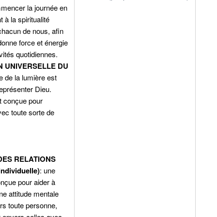
mencer la journée en
à la spiritualité
chacun de nous, afin
donne force et énergie
vités quotidiennes.
N UNIVERSELLE DU
e de la lumière est
représenter Dieu.
t conçue pour
ec toute sorte de
DES RELATIONS
individuelle)
: une
onçue pour aider à
ne attitude mentale
rs toute personne,
 envers celles avec