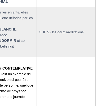
DÉAL
les enfants, elles
 être utilisées par les
 BLANCHE
:
CHF 5.- les deux méditations
uidée
ENDORMIR
et se
belle nuit
N CONTEMPLATIVE
'est un exemple de
ssive qui peut être
oute personne, quel que
tème de croyance.
arer une journée