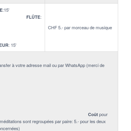
E
:15'
FLÛTE
:
7'
CHF 5.- par morceau de musique
:18'
SEUR
: 15'
nsfer à votre adresse mail ou par WhatsApp (merci de
Coût
pour
éditations sont regroupées par paire: 5.- pour les deux
concernées)