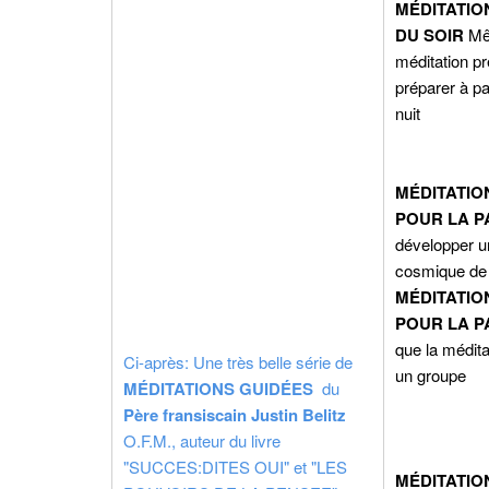
MÉDITATIO
DU SOIR
Mê
méditation p
préparer à p
nuit
MÉDITATIO
POUR LA PA
développer u
cosmique de 
MÉDITATIO
POUR LA P
que la médita
Ci-après: Une très belle série de
un g
MÉDITATIONS GUIDÉES
du
Père fransiscain Justin Belitz
O.F.M., auteur du livre
"SUCCES:DITES OUI" et "LES
MÉDITATIO