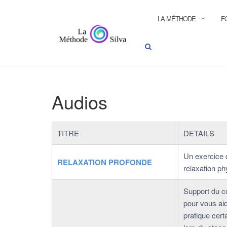
Passer
RECHERCHE
au
LA MÉTHODE
F
contenu
Audios
TITRE
DETAILS
Un exercice 
RELAXATION PROFONDE
relaxation ph
Support du c
pour vous ai
pratique cert