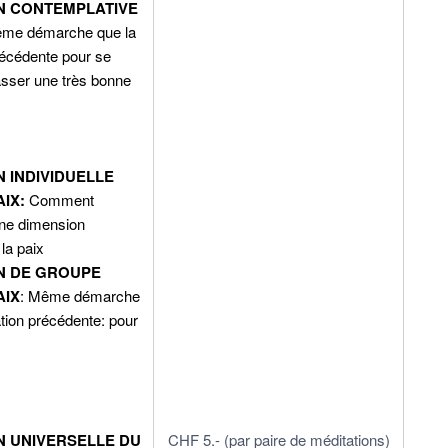
N CONTEMPLATIVE
me démarche que la
récédente pour se
asser une très bonne
N INDIVIDUELLE
IX:
Comment
ne dimension
la paix
N DE GROUPE
AIX
: Même démarche
tion précédente: pour
roupe
N UNIVERSELLE DU
CHF 5.- (par paire de méditations)