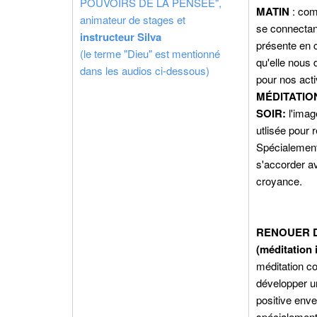
POUVOIRS DE LA PENSEE",
MATIN
: com
animateur de stages et
se connectant 
instructeur Silva
présente en 
(le terme "Dieu" est mentionné
qu'elle nous 
dans les audios ci-dessous)
pour nos acti
MÉDITATIO
SOIR:
l'imag
utlisée pour 
Spécialemen
s'accorder av
croyance.
RENOUER 
(méditation 
méditation c
développer u
positive enve
spécialement