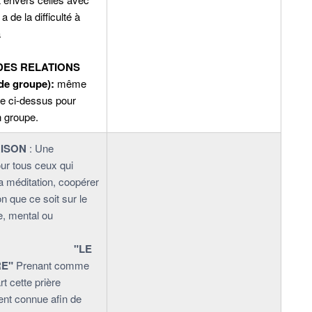
a de la difficulté à
à
re.
DES RELATIONS
 de groupe):
même
e ci-dessus pour
n groupe.
ISON
: Une
ur tous ceux qui
la méditation, coopérer
on que ce soit sur le
e, mental ou
ionnel
"LE
E"
Prenant comme
rt cette prière
ent connue afin de