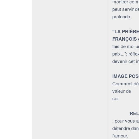
montrer comm
peut servir d
profonde.
"LA PRIÈRE
FRANÇOIS 
fais de moi u
paix..."; réf
devenir cet i
IMAGE POSI
Comment déco
valeur de
s
REL
: pour vous 
détendre dans 
l'amour.