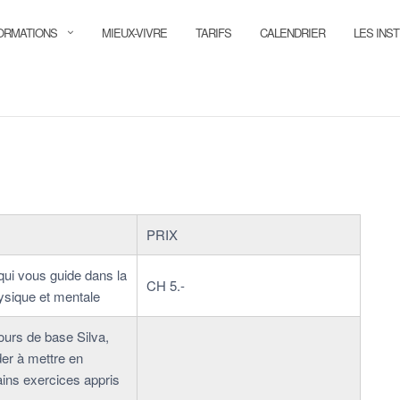
ORMATIONS
MIEUX-VIVRE
TARIFS
CALENDRIER
LES INS
PRIX
qui vous guide dans la
CH 5.-
ysique et mentale
ours de base Silva,
der à mettre en
ains exercices appris