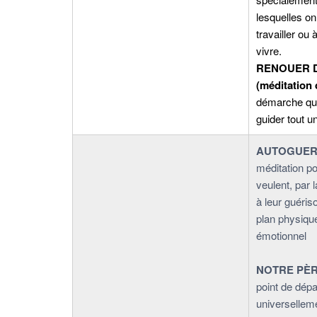
lesquelles on 
travailler ou 
viv
RENOUER 
(méditation
démarche qu
guider tout u
AUTOGUER
méditation po
veulent, par 
à leur guéris
plan physiqu
émot
NOTRE PÈR
point de dépa
universellem