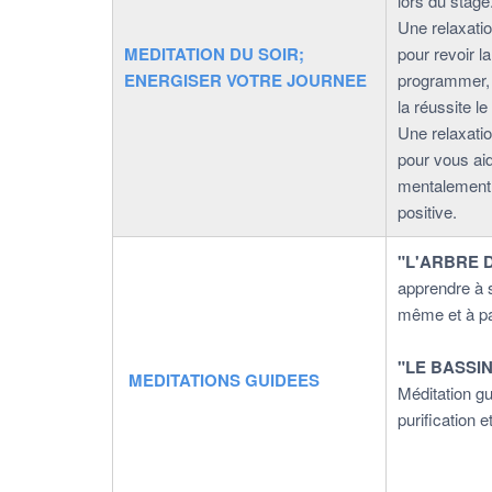
lors du stage
Une relaxatio
MEDITATION DU SOIR;
pour revoir la
ENERGISER VOTRE JOURNEE
programmer, 
la réussite l
Une relaxatio
pour vous ai
mentalement 
positive.
"L'ARBRE 
apprendre à 
même et à pa
"LE BASSI
MEDITATIONS GUIDEES
Méditation gu
purification e