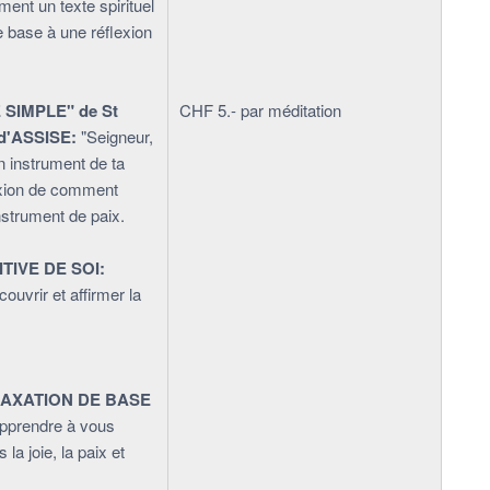
ent un texte spirituel
e base à une réflexion
 SIMPLE" de St
CHF 5.- par méditation
d'ASSISE:
"Seigneur,
n instrument de ta
lexion de comment
nstrument de paix.
TIVE DE SOI:
uvrir et affirmer la
oi.
AXATION DE BASE
apprendre à vous
la joie, la paix et