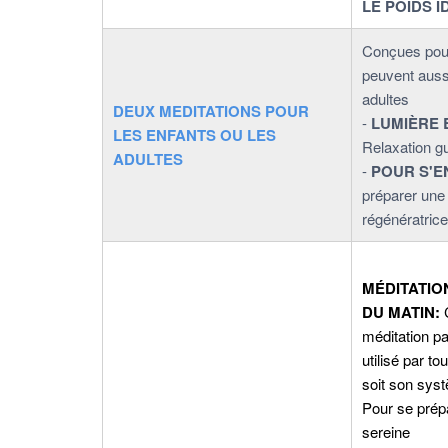
LE POIDS I
Conçues pour 
peuvent aussi
adultes
DEUX MEDITATIONS POUR
-
LUMIÈRE
LES ENFANTS OU LES
Relaxation g
ADULTES
-
POUR S'
préparer une 
régénératrice
MÉDITATIO
DU MATIN:
C
méditation pa
utilisé par t
soit son sys
Pour se prép
sereine