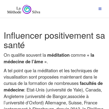
Passer
au
contenu
Influencer positivement sa
santé
On qualifie souvent la
méditation
comme
« la
médecine de l’âme »
.
A tel point que la méditation et les techniques de
visualisation sont proposées maintenant dans le
cursus de la formation de nombreuses
facultés de
médecine
: Etat-Unis (université de Yale), Canada,
Angleterre (université de Bangor,associée à
l’université d’Oxford) Allemagne, Suisse, France
(notamment à Strasbourg, depuis 2012, le Diplôme